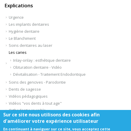
Explications
Urgence
Les implants dentaires
Hygiène dentaire
Le Blanchiment
Soins dentaires au laser
Les caries
Inlay-onlay : esthétique dentaire
Obturation dentaire - Vidéo
Dévitalisation - Traitement Endodontique
Soins des gencives - Parodontie
Dents de sagesse
Vidéos pédagogiques
Vidéos "vos dents à tout age"
Orthodontie invisible
Sur ce site nous utilisons des cookies afin
d'améliorer votre expérience utilisateur
Honoraires
-
Mentions légales
-
Infos Conseil de l'Ordre
- site web du
En continuant à naviguer sur ce site, vous acceptez cette