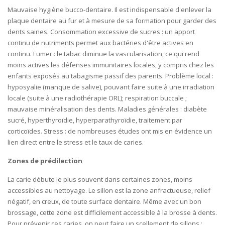
Mauvaise hygiène bucco-dentaire. Il est indispensable d'enlever la
plaque dentaire au fur et à mesure de sa formation pour garder des
dents saines. Consommation excessive de sucres : un apport
continu de nutriments permet aux bactéries d'être actives en
continu. Fumer : le tabac diminue la vascularisation, ce qui rend
moins actives les défenses immunitaires locales, y compris chez les
enfants exposés au tabagisme passif des parents. Problème local :
hyposyalie (manque de salive), pouvant faire suite à une irradiation
locale (suite à une radiothérapie ORL); respiration buccale ;
mauvaise minéralisation des dents. Maladies générales : diabète
sucré, hyperthyroïdie, hyperparathyroïdie, traitement par
corticoïdes. Stress : de nombreuses études ont mis en évidence un
lien direct entre le stress et le taux de caries.
Zones de prédilection
La carie débute le plus souvent dans certaines zones, moins
accessibles au nettoyage. Le sillon est la zone anfractueuse, relief
négatif, en creux, de toute surface dentaire. Même avec un bon
brossage, cette zone est difficilement accessible à la brosse à dents.
Pour prévenir ces caries, on peut faire un scellement de sillons :