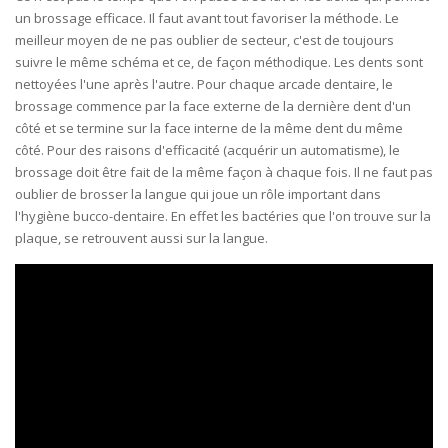
un brossage efficace. Il faut avant tout favoriser la méthode. Le
meilleur moyen de ne pas oublier de secteur, c'est de toujours
suivre le même schéma et ce, de façon méthodique. Les dents sont
nettoyées l'une après l'autre. Pour chaque arcade dentaire, le
brossage commence par la face externe de la dernière dent d'un
côté et se termine sur la face interne de la même dent du même
côté. Pour des raisons d'efficacité (acquérir un automatisme), le
brossage doit être fait de la même façon à chaque fois. Il ne faut pas
oublier de brosser la langue qui joue un rôle important dans
l'hygiène bucco-dentaire. En effet les bactéries que l'on trouve sur la
plaque, se retrouvent aussi sur la langue.